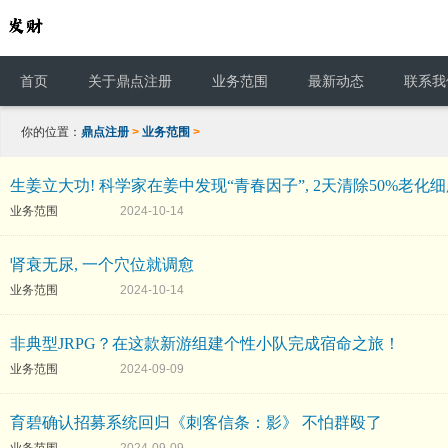
首页
关于鼎点注册
业务范围
最新动态
联系我
你的位置：
鼎点注册
>
业务范围
>
生姜立大功! 科学家在姜中发现“青春因子”, 2天清除50%老化
业务范围
2024-10-14
肾衰无尿, 一个穴位就调愈
业务范围
2024-10-14
非典型JRPG？在这款新游组建个性小队完成宿命之旅！
业务范围
2024-09-09
育碧确认招募系统回归《刺客信条：影》 不怕群殴了