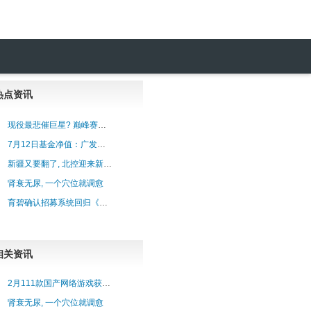
热点资讯
现役最悲催巨星? 巅峰赛季场均36+7, 三次转会都被坑! 生涯恐无冠
7月12日基金净值：广发集裕债券A最新净值1.18，跌0.08%
新疆又要翻了, 北控迎来新核心, 邱彪咋办
肾衰无尿, 一个穴位就调愈
育碧确认招募系统回归《刺客信条：影》 不怕群殴了
相关资讯
2月111款国产网络游戏获批 机构看好行业景气度提升
肾衰无尿, 一个穴位就调愈