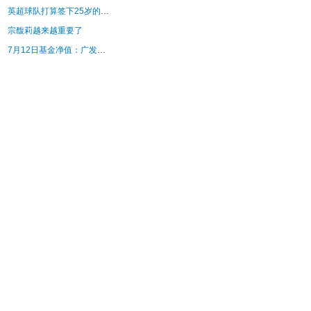
英超球队打算签下25岁的利物浦球星——门将凯莱赫
宗馥莉越来越重要了
7月12日基金净值：广发集裕债券A最新净值1.18，跌0.08%