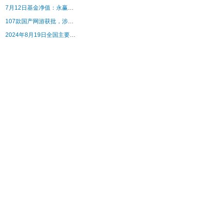
7月12日基金净值：永赢恒益债券最新净值1.1342，涨0.06%
107款国产网游获批，涉中青宝、吉比特等公司
2024年8月19日全国主要批发市场活鸭价格行情