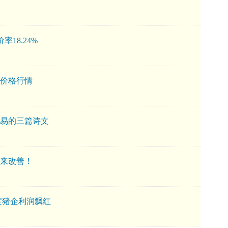
率18.24%
梅价格行情
易的三篇诗文
来改善！
度猪企利润飘红