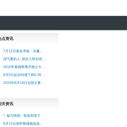
热点资讯
7月12日基金净值：永赢恒益债券最新净值1.1342，涨0.06%
湿气重的人, 抓住入秋后排湿黄金期, 教你3招, 剜除骨头缝的湿气
2010年詹姆斯离开骑士引发联盟哄抢, 一球星却表示: 爱来不来!
8月5日起步转债下跌0.38%，转股溢价率18.24%
2024年8月19日全国主要批发市场活鸭价格行情
相关资讯
〖秘方绝技〗取痣和疣子
6月15日堪萨斯城挑战洛城银河队, 能否打破银河队的主场优势?