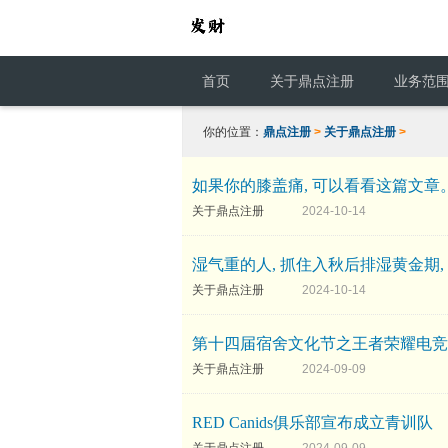
首页
关于鼎点注册
业务范
你的位置：
鼎点注册
>
关于鼎点注册
>
如果你的膝盖痛, 可以看看这篇文章
关于鼎点注册
2024-10-14
湿气重的人, 抓住入秋后排湿黄金期,
关于鼎点注册
2024-10-14
第十四届宿舍文化节之王者荣耀电竞
关于鼎点注册
2024-09-09
RED Canids俱乐部宣布成立青训队