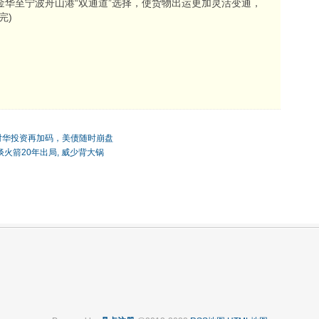
金华至宁波舟山港“双通道”选择，使货物出运更加灵活变通，
完)
对华投资再加码，美债随时崩盘
谈火箭20年出局, 威少背大锅