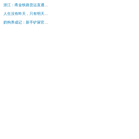
浙江：甬金铁路货运直通穿山港区 海铁班列迎新通道
人生没有昨天，只有明天【人生感悟】
奶狗养成记：新手铲屎官的0-8月生存手册_训练_狗狗_进行