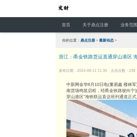
首页
关于鼎点注册
业务范
你的位置：
鼎点注册
>
最新动态
>
浙江：甬金铁路货运直通穿山港区 
发布日期：2024-08-11 11:30 点击次数：236
中新网金华8月10日电(董易鑫 楼林
南货场鸣笛启程，经甬金铁路驶向宁
穿山港区”海铁联运直达班列通道正