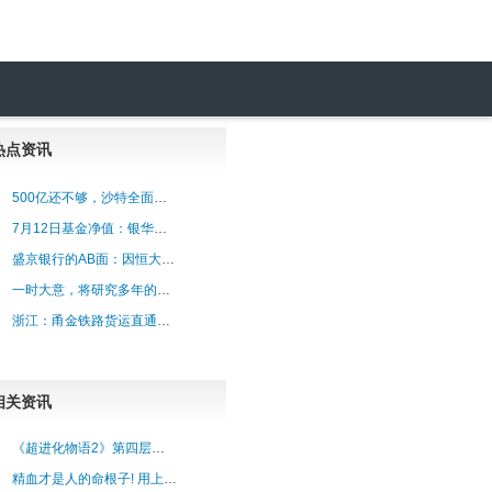
热点资讯
500亿还不够，沙特全面拥抱中国，对华投资再加码，美债随时崩盘
7月12日基金净值：银华安丰中短期政策性金融债债券A最新净值1.0405，涨0.
盛京银行的AB面：因恒大而积重难返，“老将”石阳拿最高薪酬
一时大意，将研究多年的精神分裂方子教给了朋友，没想到，短短一年时间，他却用此方赚
浙江：甬金铁路货运直通穿山港区 海铁班列迎新通道
相关资讯
《超进化物语2》第四层世界探索记录：大！实在是太大了！
精血才是人的命根子! 用上这两味 一补精二补血 阴阳同补才是上上策