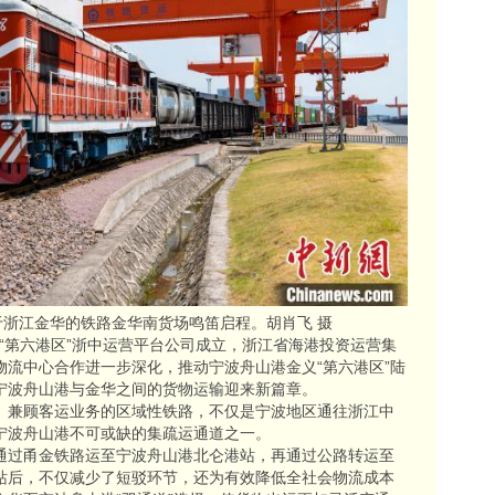
于浙江金华的铁路金华南货场鸣笛启程。胡肖飞 摄
义“第六港区”浙中运营平台公司成立，浙江省海港投资运营集
物流中心合作进一步深化，推动宁波舟山港金义“第六港区”陆
宁波舟山港与金华之间的货物运输迎来新篇章。
、兼顾客运业务的区域性铁路，不仅是宁波地区通往浙江中
宁波舟山港不可或缺的集疏运通道之一。
通过甬金铁路运至宁波舟山港北仑港站，再通过公路转运至
站后，不仅减少了短驳环节，还为有效降低全社会物流成本