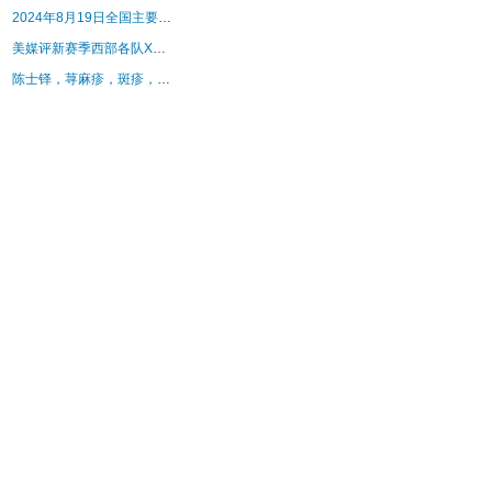
2024年8月19日全国主要批发市场活鸡价格行情
美媒评新赛季西部各队X因素: 文森特成湖人关键, 独行侠是克莱!
陈士铎，荨麻疹，斑疹，身痒，消斑神教汤