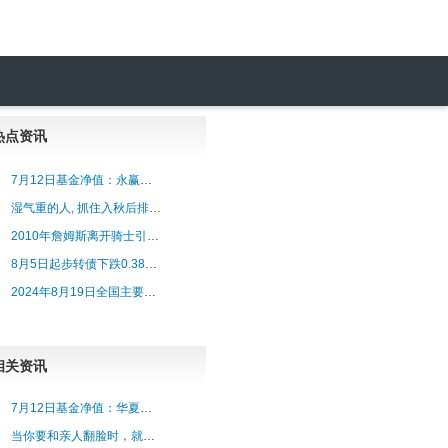
热点资讯
7月12日基金净值：永赢恒益债券最新净值1.1342，涨0.06%
湿气重的人, 抓住入秋后排湿黄金期, 教你3招, 剜除骨头缝的湿气
2010年詹姆斯离开骑士引发联盟哄抢, 一球星却表示: 爱来不来!
8月5日起步转债下跌0.38%，转股溢价率18.24%
2024年8月19日全国主要批发市场活鸭价格行情
相关资讯
7月12日基金净值：华夏中证科创创业50ETF最新净值0.4472，跌0.33%
当你要和亲人翻脸时，就读一读白居易的三篇诗文